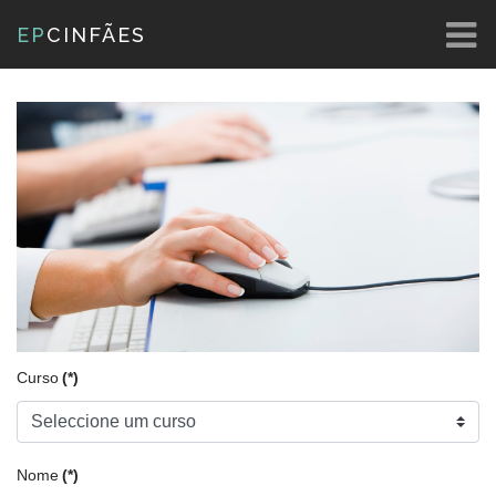
EP
CINFÃES
Curso
(*)
Nome
(*)