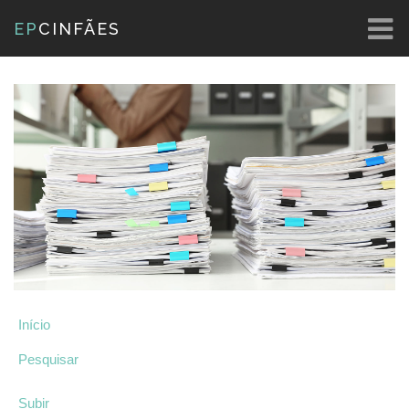
EP
CINFÃES
Início
Pesquisar
Subir