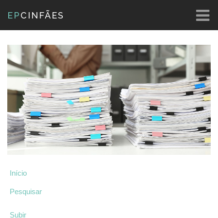
EP
CINFÃES
Início
Pesquisar
Subir